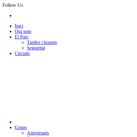
Follow Us
Inici
Qui som
El Parc
Tarifes i horaris
Seguretat
Circuits
Grups
Aniversaris